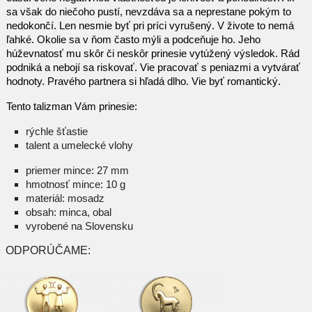
sa však do niečoho pustí, nevzdáva sa a neprestane pokým to
nedokončí. Len nesmie byť pri príci vyrušený. V živote to nemá
ľahké. Okolie sa v ňom často mýli a podceňuje ho. Jeho
húževnatosť mu skôr či neskôr prinesie vytúžený výsledok. Rád
podniká a nebojí sa riskovať. Vie pracovať s peniazmi a vytvárať
hodnoty. Pravého partnera si hľadá dlho. Vie byť romantický.
Tento talizman Vám prinesie:
rýchle šťastie
talent a umelecké vlohy
priemer mince: 27 mm
hmotnosť mince: 10 g
materiál: mosadz
obsah: minca, obal
vyrobené na Slovensku
ODPORÚČAME: