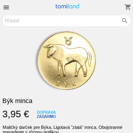
shopping_cart


Býk minca
3,95 €
Maličký darček pre Býka. Ligotavá "zlatá" minca. Obojstranné
prevedenie s rôznou grafikou.