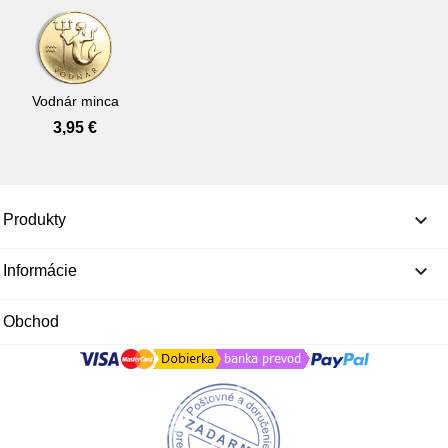
Vodnár minca
Cena
3,95 €

Produkty

Informácie
Obchod