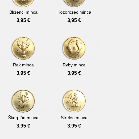
Blíženci minca
Kozorožec minca
Cena
Cena
3,95 €
3,95 €
Rak minca
Ryby minca
Cena
Cena
3,95 €
3,95 €
Škorpión minca
Strelec minca
Cena
Cena
3,95 €
3,95 €