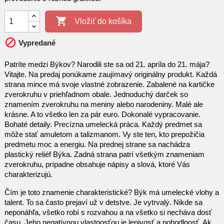

Vložiť do košíka

Vypredané
Patríte medzi Býkov? Narodili ste sa od 21. apríla do 21. mája?
Vitajte. Na predaj ponúkame zaujímavý originálny produkt. Každá
strana mince má svoje vlastné zobrazenie. Zabalené na kartičke
zverokruhu v priehľadnom obale. Jednoduchý darček so
znamením zverokruhu na meniny alebo narodeniny. Malé ale
krásne. A to všetko len za pár euro. Dokonalé vypracovanie.
Bohaté detaily. Precízna umelecká práca. Každý predmet sa
môže stať amuletom a talizmanom. Vy ste ten, kto prepožičia
predmetu moc a energiu. Na prednej strane sa nachádza
plastický reliéf Býka. Zadná strana patrí všetkým znameniam
zverokruhu, prípadne obsahuje nápisy a slová, ktoré Vás
charakterizujú.
Čím je toto znamenie charakteristické? Býk má umelecké vlohy a
talent. To sa často prejaví už v detstve. Je vytrvalý. Nikde sa
neponáhľa, všetko robí s rozvahou a na všetko si necháva dosť
času. Jeho negatívnou vlastnosťou je lenivosť a pohodlnosť. Ak