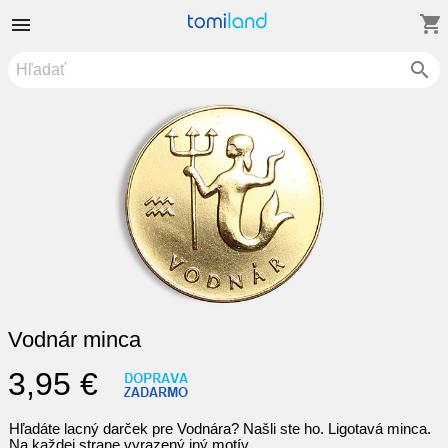
shopping_cart


Vodnár minca
3,95 €
Hľadáte lacný darček pre Vodnára? Našli ste ho. Ligotavá minca.
Na každej strane vyrazený iný motív.