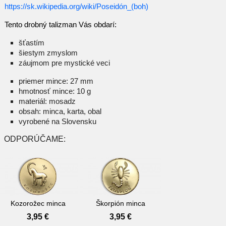
https://sk.wikipedia.org/wiki/Poseidón_(boh)
Tento drobný talizman Vás obdarí:
šťastím
šiestym zmyslom
záujmom pre mystické veci
priemer mince: 27 mm
hmotnosť mince: 10 g
materiál: mosadz
obsah: minca, karta, obal
vyrobené na Slovensku
ODPORÚČAME:
Kozorožec minca
Škorpión minca
Cena
Cena
3,95 €
3,95 €