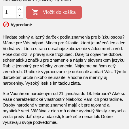

Vložiť do košíka

Vypredané
Hľadáte pekný a lacný darček podľa znamenia pre blízku osobu?
Máme pre Vás nápad. Minca pre šťastie, ktorá je určená len a len
Vodnárovi. Lícna strana obsahuje zobrazenie vládcu morí a vôd.
Poseidón drží v pravej ruke trojzubec. Ďalej tu objavíme dobovú
schématickú značku pre znamenie a nápis v slovenskom jazyku.
Rub je jednotný pre všetky znamenia. Nájdeme na ňom celý
zverokruh. Grafické vypracovanie je dokonalé a očarí Vás. Týmto
darčekom určite nikoho neurazíte. Vhodné na meniny aj
narodeniny. Vysoký lesk s imitáciou zlata.
Ste Vodnárom narodeným od 21. januára do 19. februára? Aké sú
Vaše charakteristické vlastnosti? Niekoľko Vám ich prezradíme.
Osoby narodené v tomto znamení majú cit pre tajomné a
mystické veci. Väčšina z nich má dobre vyvinutý šiesty zmysel a
vedia predvídať deje a udalosti, ktoré ešte nenastali. Dobre
využívajú svoje podvedomie...